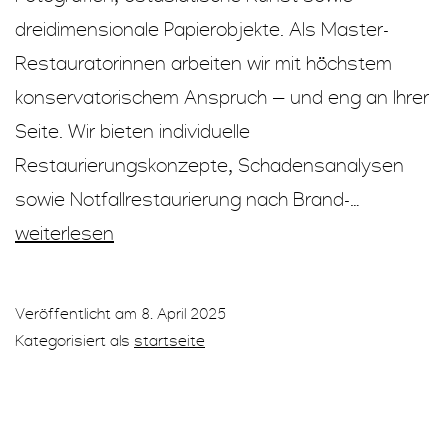
dreidimensionale Papierobjekte. Als Master-
Restauratorinnen arbeiten wir mit höchstem
konservatorischem Anspruch — und eng an Ihrer
Seite. Wir bieten individuelle
Restaurierungskonzepte, Schadensanalysen
atelier
sowie Notfallrestaurierung nach Brand-…
verso
weiterlesen
–
Restaurier
Veröffentlicht am
8. April 2025
in
Kategorisiert als
startseite
Thun